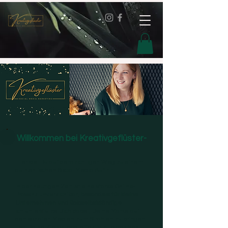
Willkommen bei Kreativgeflüster-
Hier bist Du auf dem richtigen Weg zu einem
authentischen Social Media Auftritt.
In der heutigen Zeit ist eine starke Online-
Präsenz unverzichtbar,
besonders für kleine
Unternehmen und Soloselbstständige
.
Ich unterstütze Dich dabei, Deine Marke auf
den sozialen Medien zum Strahlen zu bringen
und Deine Zielgruppe effektiv zu erreichen,