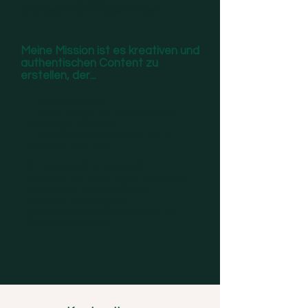
ohne dass Du Dich verbiegen musst
!
Meine Mission ist es kreativen und
authentischen Content zu
erstellen, der...
... Dich widerspiegelt
... Deine Produkte und Dienstleistungen
professionell präsentiert
... Deine Community begeistert und zu
kaufenden Fans macht.
Mit Leidenschaft für Kreativität,
Feingefühl und einem tiefen Verständnis
für die Dynamik sozialer Medien
entwickeln wir gemeinsam
maßgeschneiderte Strategien, die Dein
Business voranbringen.